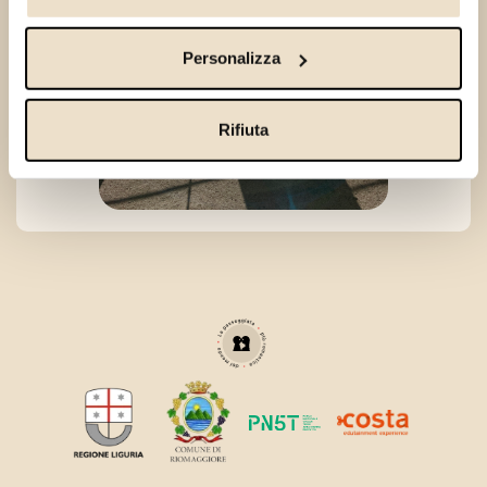
Con il tuo consenso, vorremmo anche:
Personalizza
raccogliere informazioni sulla tua posizione
geografica, con un'approssimazione di qualche
metro,
Rifiuta
Identificare il tuo dispositivo, scansionandolo
attivamente alla ricerca di caratteristiche specifiche
(impronte digitali).
Approfondisci come vengono elaborati i tuoi dati personali
e imposta le tue preferenze nella
sezione dettagli
. Puoi
modificare o ritirare il tuo consenso in qualsiasi momento
dalla Dichiarazione sui cookie.
Utilizziamo i cookie per personalizzare contenuti ed
annunci, per fornire funzionalità dei social media e per
analizzare il nostro traffico. Condividiamo inoltre
informazioni sul modo in cui utilizzi il nostro sito con i
nostri partner che si occupano di analisi dei dati web,
pubblicità e social media, i quali potrebbero combinarle