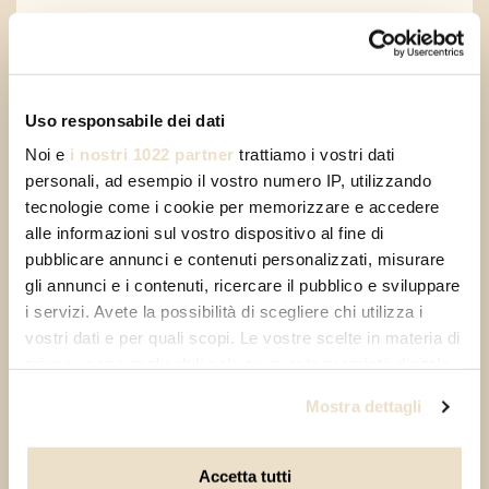
Los ingresos de la Tarjeta Cinque Terre se destinan
principalmente al mantenimiento y recuperación del
territorio, así como a permitir servicios de movilidad
dentro del Territorio.
Uso responsabile dei dati
La Cinque Terre Trekking Card está a la venta en los
Noi e
i nostri 1022 partner
trattiamo i vostri dati
Centros de Recepción del Parque Nacional Cinque
personali, ad esempio il vostro numero IP, utilizzando
Terre
o
se puede comprar online
tecnologie come i cookie per memorizzare e accedere
alle informazioni sul vostro dispositivo al fine di
EN CASO DE DECLARAR CONDICIONES DE ALERTA
pubblicare annunci e contenuti personalizzati, misurare
METEOROLÓGICA NARANJA Y/O ROJA, SE
gli annunci e i contenuti, ricercare il pubblico e sviluppare
SUSPENDERÁN LAS VENTAS.
i servizi. Avete la possibilità di scegliere chi utilizza i
vostri dati e per quali scopi. Le vostre scelte in materia di
privacy sono applicabili solo su questa proprietà digitale
in cui avete effettuato le vostre scelte. È possibile
Mostra dettagli
modificare o revocare il proprio consenso in qualsiasi
momento dalla Dichiarazione sui cookie o facendo clic
sull'icona di attivazione della privacy.
Accetta tutti