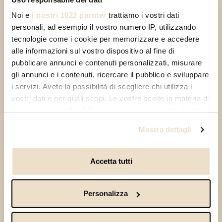
Noi e
i nostri 1022 partner
trattiamo i vostri dati
personali, ad esempio il vostro numero IP, utilizzando
¿Se espera la presencia de guías durante el
tecnologie come i cookie per memorizzare e accedere
horario de apertura?
alle informazioni sul vostro dispositivo al fine di
pubblicare annunci e contenuti personalizzati, misurare
gli annunci e i contenuti, ricercare il pubblico e sviluppare
i servizi. Avete la possibilità di scegliere chi utilizza i
¿Puedo recorrer el Camino del Amor en
vostri dati e per quali scopi. Le vostre scelte in materia di
ambas direcciones?
privacy sono applicabili solo su questa proprietà digitale
in cui avete effettuato le vostre scelte. È possibile
Mostra dettagli
modificare o revocare il proprio consenso in qualsiasi
momento dalla Dichiarazione sui cookie o facendo clic
Tengo un imprevisto, ¿puedo cambiar la
sull'icona di attivazione della privacy.
Accetta tutti
fecha reservada para la visita?
Con il tuo consenso, vorremmo anche:
Personalizza
raccogliere informazioni sulla tua posizione
geografica, con un'approssimazione di qualche
¿La entrada a la Via dell'Amore es nominal?
metro,